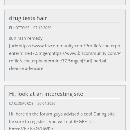
drug tests hair
ELLIOTTOIPS
07.12.2020
sun rash remedy
[url=https://www.bizcommunity.com/Profile/acheterph
entermine37.5mgen]https://www.bizcommunity.com/P
rofile/acheterphentermine37.5mgen[/url] herbal
cleanse advocare
Hi, look at an interesting site
CARLOSACROB
20.04.2020
Hi, here on the forum guys advised a cool Dating site,
be sure to register - you will not REGRET it
https://bit.ly/2VHWPjt