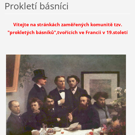
Prokletí básníci
Vítejte na stránkách zaměřených komunitě tzv.
"prokletých básníků",tvořících ve Francii v 19.století