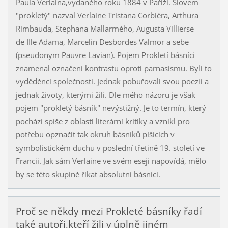
Paula Verlaina,vydaného roku 1884 v Paříži. Slovem
"prokletý" nazval Verlaine Tristana Corbiéra, Arthura
Rimbauda, Stephana Mallarmého, Augusta Villierse
de IIle Adama, Marcelin Desbordes Valmor a sebe
(pseudonym Pauvre Lavian). Pojem Prokletí básníci
znamenal označení kontrastu oproti parnasismu. Byli to
vyděděnci společnosti. Jednak pobuřovali svou poezií a
jednak životy, kterými žili. Dle mého názoru je však
pojem "prokletý básník" nevýstižný. Je to termín, který
pochází spíše z oblasti literární kritiky a vznikl pro
potřebu opznačit tak okruh básníků píšících v
symbolistickém duchu v poslední třetině 19. století ve
Francii. Jak sám Verlaine ve svém eseji napovídá, mělo
by se této skupině říkat absolutní básníci.
Proč se někdy mezi Prokleté básníky řadí
také autoři,kteří žili v úplně jiném